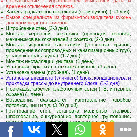
Согласование с управляющей компанией даты и
времени отключения стояков.
Замена радиаторов отопления (если нужно). (1-3 дня)
Вызов специалиста из фирмы-производителя кухонь
для производства замеров.
Штробление стен. (2-3 дня)
Монтаж черновой электрики (проводки, коробок,
механизмов выключателей и розеток). (2-3 дня)
Монтаж черновой сантехники (установка кранов,
проведение водопроводных и канализационных труб,
установка трапа душа). (1-2 дня)
Монтаж инсталляции унитаза. (1 день)
Установка скрытых сантех-механизмов. (1 день)
Установка ванны (пробная). (1 день)
Установка внешнего (уличного) блока кондиционера и
прокладка трассы до внутреннего блока. (1-2 дня)
Прокладка кабелей слаботочных сетей (ТВ, интернет,
охрана) (1 день)
Возведение фальш-стен, изготовление коробов
потолков, ниш и т д. (3-20 дней)
Грунтование стен, установка малярных уголков,
шпаклевание, ошкуривание, повторное грунтование,
повторное шпаклевание, повторное ошкуривание. (7-
Наверх
14 дней)
Вызов специалиста по натяжным потолкам для