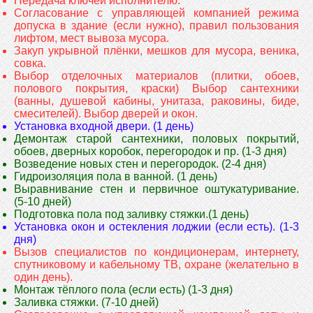
Передача ключей исполнителю.
Согласование с управляющей компанией режима
допуска в здание (если нужно), правил пользования
лифтом, мест вывоза мусора.
Закуп укрывной плёнки, мешков для мусора, веника,
совка.
Выбор отделочных материалов (плитки, обоев,
полового покрытия, краски) Выбор сантехники
(ванны, душевой кабины, унитаза, раковины, биде,
смесителей). Выбор дверей и окон.
Установка входной двери. (1 день)
Демонтаж старой сантехники, половых покрытий,
обоев, дверных коробок, перегородок и пр. (1-3 дня)
Возведение новых стен и перегородок. (2-4 дня)
Гидроизоляция пола в ванной. (1 день)
Выравнивание стен и первичное оштукатуривание.
(5-10 дней)
Подготовка пола под заливку стяжки.(1 день)
Установка окон и остекления лоджии (если есть). (1-3
дня)
Вызов специалистов по кондиционерам, интернету,
спутниковому и кабельному ТВ, охране (желательно в
один день).
Монтаж тёплого пола (если есть) (1-3 дня)
Заливка стяжки. (7-10 дней)