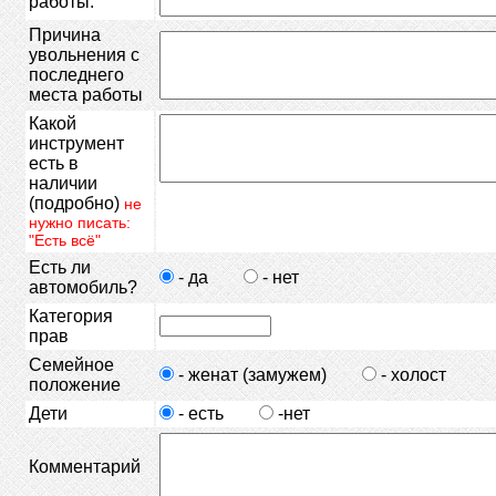
работы.
Причина
увольнения с
последнего
места работы
Какой
инструмент
есть в
наличии
(подробно)
не
нужно писать:
"Есть всё"
Есть ли
- да
- нет
автомобиль?
Категория
прав
Семейное
- женат (замужем)
- холост
положение
Дети
- есть
-нет
Комментарий