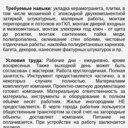
Требуемые навыки
: укладка керамогранита, плитки, в
том числе мозаичной с эпоксидной двухкомпанентной
затиркой, штукатурные, малярные работы, монтаж
перегородок и потолков из ГКЛ, монтаж дверей входных
и межкомнтаных, монтаж электрики под ключ - от щита
до розетки, монтаж сантехники, пайка меди,
полипропилена, оклеивание стен обоями, чистовые
отделочные работы: наклейка полиуретановых карнизов,
багета, декоров, нанесение фактурных штукатурок и пр.
Условия труда:
Рабочие дни - ежедневно, кроме
воскресенья. Также выходной день может быть
согласован с мастером. Работа круглогодичная. Полная
занятость. Инструмент предоставляется частично, а в
некоторых случаях полностью. Материалами
комплектует компания. Проектно-сметную документацию
готовит компания. Материальную ответственность за
материалы, инструменты и оборудование в полном
объёме несёт работник. Жилье иногородним НЕ
предоставляется. В черте города работник пользуется
общественным транспортом за свой счет, на загородные
объекты доставляет компания. Питание не
оплачивается. При устройстве на работу заключается
договор.