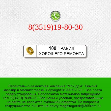
8(3519)19-80-30
Строительно-ремонтная компания "Мой дом". Ремонт
квартир в Магнитогорске. Copyright © 2007-2026 . Все права
зарегистрированы. Перепечатка материалов запрещена!
Тел. 8(3519)19-80-30. Все цены и условия, предоставленные
на сайте не являются публичной офертой. По вопросам
сотрудничества пишите на почту
magnitogorsk@365rem.ru