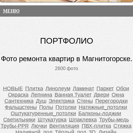
МЕНЮ
ПОРТФОЛИО
Фото ремонта квартир в Магнитогорске.
2600 фото
НОВЫЕ
Плитка
Линолеум
Ламинат
Паркет
Обои
Окраска
Лепнина
Ванная Туалет
Двери
Окна
Сантехника
Душ
Электрика
Стены
Перегородки
Фальшстены
Полы
Потолки
Натяжные_потолки
Оштукатуренные_потолки
Балконы-лоджии
Светильники
Штукатурка
Шпаклевка
Трубы-медь
Трубы-PPR
Лючки
Вентиляция
ПВХ-плитка
Стяжка
Наливной_пол
Тёплый_пол
3D_Дизайн